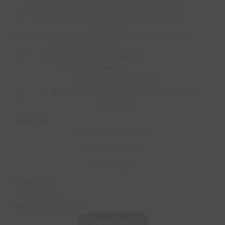
Institut d'Estudis de la Sexualitat i la Parella
Gran Via de les Corts Catalanes, 617, 3-3 08007
Barcelona
Koena Psicología
Plaça de Granollers, 24 08027
Sabadell, Barcelona
Clínicas CITA Ambulatorio
Pg. de St. Gervasi, 46, Sarrià-Sant Gervasi, 08022
Barcelona
Enlaces
Política de Privacidad
Política de Cookies
Aviso Legal
Contacto
+34 623 975 134
info@psicoente.com
CONTACTAR